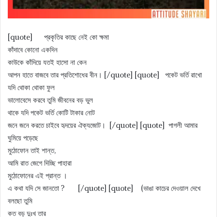
[quote] প্রকৃতির কাছে নেই কো ক্ষমা
কাঁদাবে কোনো একদিন
কাউকে কাঁদিয়ে যতই হাসো না কেন
আপন হাতে বাজবে তার প্রতিশোধের বীন। [/quote] [quote] পকেট ভর্তি রাখো
যদি থোকা থোকা ফুল
ভালোবেসে করবে তুমি জীবনের বড় ভুল
থাকে যদি পকেট ভর্তি কোটি টাকার নোট
জনে জনে করতে চাইবে হৃদয়ের ঐক্যজোট। [/quote] [quote] পাগলী আমার
ঘুমিয়ে পড়েছে
মুঠোফোন তাই শান্ত,
আমি রাত জেগে দিচ্ছি পাহারা
মুঠোফোনের এই প্রান্ত ।
এ কথা যদি সে জানতো ? [/quote] [quote] (ভাঙা কাচের দেওয়াল দেখে
বলছো তুমি
কত বড় দুঃখ তার