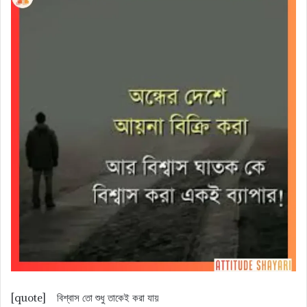
[quote] বিশ্বাস তো শুধু তাকেই করা যায়