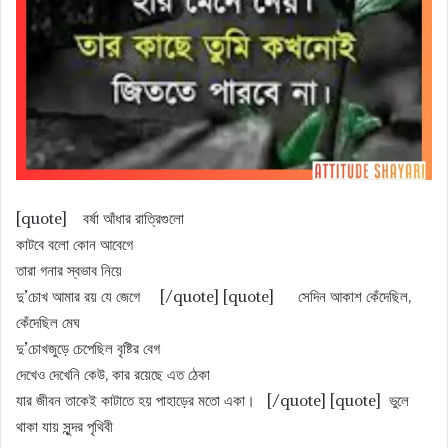
[quote] বর্ষা আঁধার রাত্রিগুলো
কাটবে বলো কোন আবেগে
তারা গনার স্বভাব নিয়ে
দু’চোখ আমার রয় যে জেগে [/quote] [quote] সেদিন আকাশ কেঁদেছিল,
কেঁদেছিল মেঘ
দু’চোখজুড়ে চেপেছিল বৃষ্টির বেগ
দেখেও দেখেনি কেউ, কার রয়েছে এত ঠেকা
যার জীবন তাকেই কাটাতে হয় পাহাড়ের মতো একা। [/quote] [quote] ভুলে
থাকা যায় সুন্দর পৃথিবী