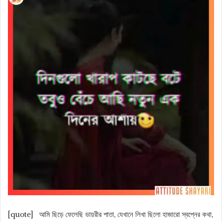
[quote] আমি ছিড়ে ফেলেছি ডায়রীর পাতা, যেখানে লিখা ছিলো হাজারো স্বপ্নের কথা,