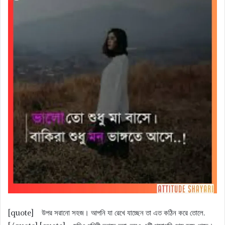
[quote] উপর সরানো সহজ। আপনি যা রেখে যাচ্ছেন তা এত কঠিন করে তোলে.