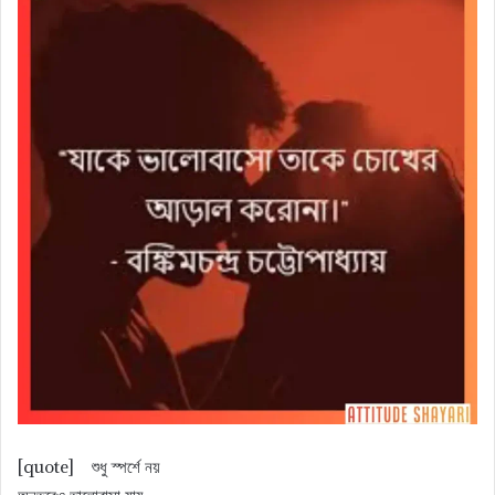
[quote] শুধু স্পর্শে নয়
অনুভবেও ভালোবাসা যায়