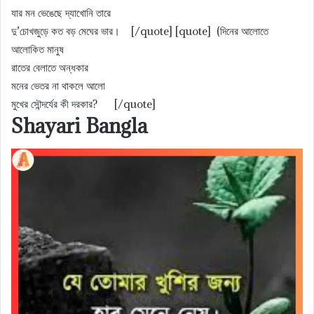
যার মন ভেঙেছে দ্যাখোনি তারে
দু’চোখজুড়ে কত বড় মেঘের ভার। [/quote] [quote] (দিনের আলোতে
আলোকিত মানুষ
রাতের বেলাতে অন্ধকার
মনের ভেতর না থাকলে আলো
মুখের সৌন্দর্যের কী দরকার? [/quote]
Shayari Bangla