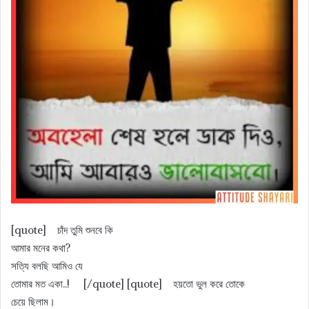
[quote] চাঁদ তুমি শুনবে কি
আমার মনের কথা?
সত্যি বলছি আমিও যে
তােমার মত একা..! [/quote] [quote] হয়তাে ভুল করে তােকে
চেয়ে ছিলাম।