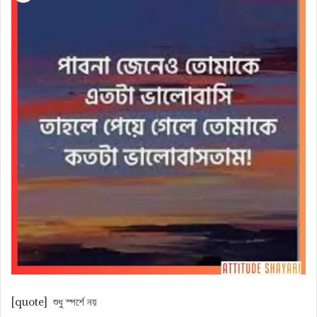
[quote] শুধু স্পর্শে নয়