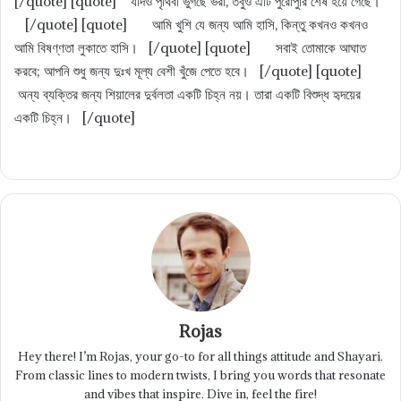
[/quote] [quote] যদিও পৃথিবী ভুগছে ভরা, তবুও এটি পুরোপুরি শেষ হয়ে গেছে।
[/quote] [quote] আমি খুশি যে জন্য আমি হাসি, কিন্তু কখনও কখনও
আমি বিষণ্ণতা লুকাতে হাসি। [/quote] [quote] সবাই তোমাকে আঘাত
করবে; আপনি শুধু জন্য দুঃখ মূল্য বেশী খুঁজে পেতে হবে। [/quote] [quote]
অন্য ব্যক্তির জন্য শিয়ালের দুর্বলতা একটি চিহ্ন নয়। তারা একটি বিশুদ্ধ হৃদয়ের
একটি চিহ্ন। [/quote]
Rojas
Hey there! I’m Rojas, your go-to for all things attitude and Shayari.
From classic lines to modern twists, I bring you words that resonate
and vibes that inspire. Dive in, feel the fire!