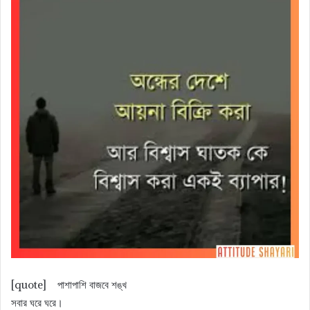
[quote] পাশাপাশি বাজবে শঙ্খ
সবার ঘরে ঘরে।