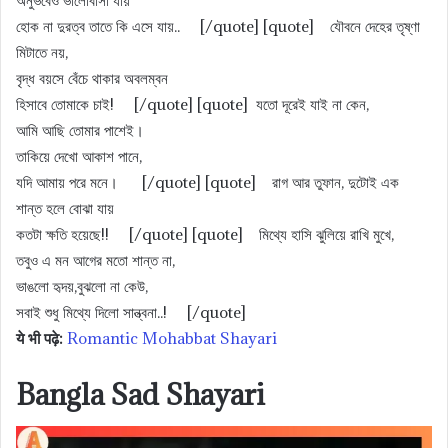
হোক না দুরত্ব তাতে কি এসে যায়.. [/quote] [quote] যৌবনে দেহের তৃষ্ণা
মিটাতে নয়,
বৃদ্ধ বয়সে বেঁচে থাকার অবলম্বন
হিসাবে তোমাকে চাই! [/quote] [quote] যতো দূরেই যাই না কেন,
আমি আছি তোমার পাশেই।
তাকিয়ে দেখো আকাশ পানে,
যদি আমায় পরে মনে। [/quote] [quote] রাগ আর তুফান, দুটোই এক
শান্ত হলে বোঝা যায়
কতটা ক্ষতি হয়েছে!! [/quote] [quote] মিথ্যে হাসি ঝুলিয়ে রাখি মুখে,
তবুও এ মন আগের মতাে শান্ত না,
ভাঙলাে হৃদয়,বুঝলাে না কেউ,
সবাই শুধু মিথ্যে দিলাে সান্ত্বনা..! [/quote]
ये भी पढ़े:
Romantic Mohabbat Shayari
Bangla Sad Shayari