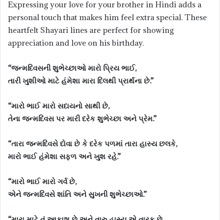
Expressing your love for your brother in Hindi adds a
personal touch that makes him feel extra special. These
heartfelt Shayari lines are perfect for showing
appreciation and love on his birthday.
“જન્મદિવસની શુભેચ્છાઓ મારો પ્રિય ભાઈ,
તારી ખુશીઓ માટે હંમેશા મારા દિલથી પ્રાર્થના છે.”
“મારો ભાઈ મારો સદાયનો સાથી છે,
તેના જન્મદિવસ પર મારી દરેક શુભેચ્છા અને પ્રેમ.”
“તારા જન્મદિવસે દોવા છે કે દરેક પળમાં તારા હાસ્ય છલકે,
મારો ભાઈ હંમેશા સફળ અને ખુશ રહે.”
“મારો ભાઈ મારો ગર્વ છે,
એને જન્મદિવસે શાંતિ અને સુખની શુભેચ્છાઓ.”
“મારા માટે તું આકાશ છે અને તારુ હાસ્ય એ તારક છે,