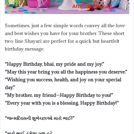
Sometimes, just a few simple words convey all the love
and best wishes you have for your brother. These short
two-line Shayari are perfect for a quick but heartfelt
birthday message.
“Happy Birthday, bhai, my pride and my joy.”
“May this year bring you all the happiness you deserve.”
“Wishing you success, health, and joy on your special
day.”
“My brother, my friend—Happy Birthday to you!”
“Every year with you is a blessing. Happy Birthday!”
“જન્મદિવસની શુભેચ્છાઓ મારો ભાઈ!”
“મારો ભાઈ હંમેશા ખુશ રહે,