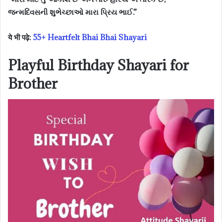
જન્મદિવસની શુભેચ્છાઓ મારા પ્રિય ભાઈ.”
ये भी पढ़े:
55+ Heartfelt Bhai Bhai Shayari
Playful Birthday Shayari for
Brother