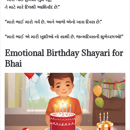
તે માટે મારે દિલથી આશિર્વાદ છે.”
“મારો ભાઈ મારો ગર્વ છે, અને આજે એનો ખાસ દિવસ છે.”
“મારો ભાઈ એ મારી ખુશીઓ નો સાથી છે, જન્મદિવસની શુભેચ્છાઓ!”
Emotional Birthday Shayari for
Bhai