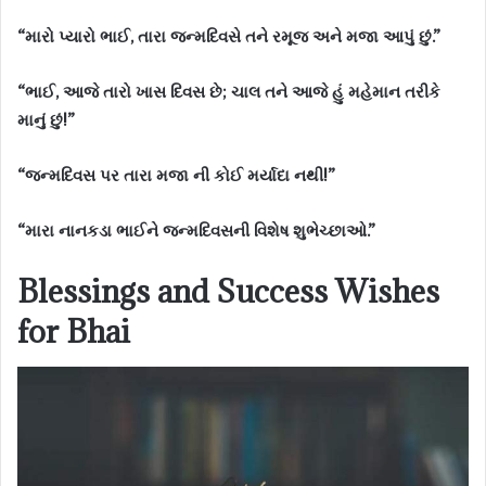
“મારો પ્યારો ભાઈ, તારા જન્મદિવસે તને રમૂજ અને મજા આપું છું.”
“ભાઈ, આજે તારો ખાસ દિવસ છે; ચાલ તને આજે હું મહેમાન તરીકે
માનું છું!”
“જન્મદિવસ પર તારા મજા ની કોઈ મર્યાદા નથી!”
“મારા નાનકડા ભાઈને જન્મદિવસની વિશેષ શુભેચ્છાઓ.”
Blessings and Success Wishes
for Bhai