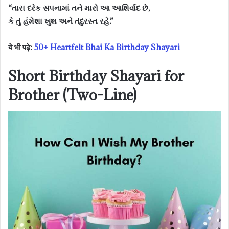
“તારા દરેક સપનામાં તને મારો આ આશિર્વાદ છે,
કે તું હંમેશા ખુશ અને તંદુરસ્ત રહે.”
ये भी पढ़े:
50+ Heartfelt Bhai Ka Birthday Shayari
Short Birthday Shayari for
Brother (Two-Line)