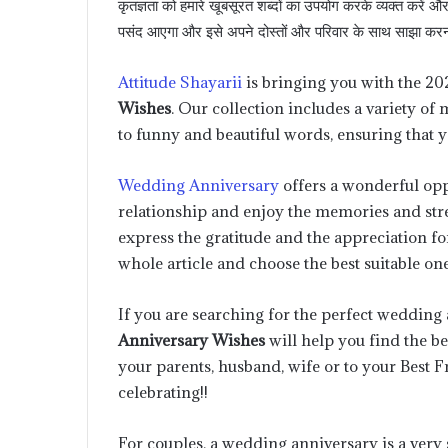
कृतज्ञता को हमारे खूबसूरत शब्दों का उपयोग करके व्यक्त करें औ
पसंद आएगा और इसे अपने दोस्तों और परिवार के साथ साझा करना
Attitude Shayarii
is bringing you with the 202
Wishes
. Our collection includes a variety o
to funny and beautiful words, ensuring that y
Wedding Anniversary
offers a wonderful oppo
relationship and enjoy the memories and stre
express the gratitude and the appreciation fo
whole article and choose the best suitable one
If you are searching for the perfect wedding a
Anniversary Wishes
will help you find the be
your parents, husband, wife or to your Best F
celebrating!!
For couples, a wedding anniversary is a very 