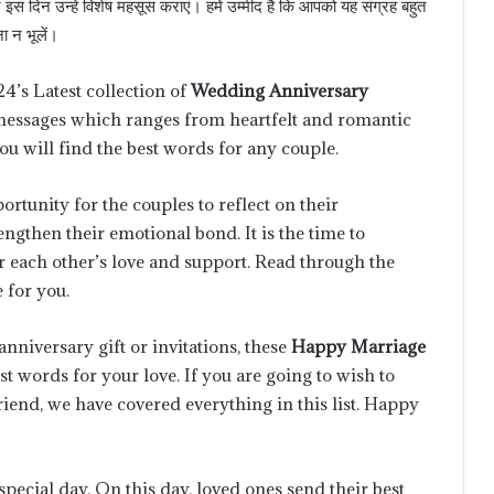
र इस दिन उन्हें विशेष महसूस कराएं। हमें उम्मीद है कि आपको यह संग्रह बहुत
 न भूलें।
4’s Latest collection of
Wedding Anniversary
f messages which ranges from heartfelt and romantic
ou will find the best words for any couple.
rtunity for the couples to reflect on their
ngthen their emotional bond. It is the time to
r each other’s love and support. Read through the
 for you.
nniversary gift or invitations, these
Happy Marriage
st words for your love. If you are going to wish to
riend, we have covered everything in this list. Happy
special day. On this day, loved ones send their best