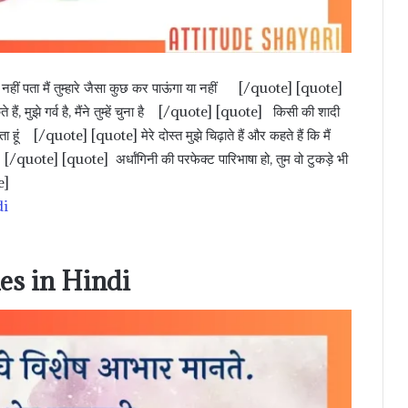
झे नहीं पता मैं तुम्हारे जैसा कुछ कर पाऊंगा या नहीं [/quote] [quote]
ैं, मुझे गर्व है, मैंने तुम्हें चुना है [/quote] [quote] किसी की शादी
ेता हूं [/quote] [quote] मेरे दोस्त मुझे चिढ़ाते हैं और कहते हैं कि मैं
आ है [/quote] [quote] अर्धांगिनी की परफेक्ट पारिभाषा हो, तुम वो टुकड़े भी
e]
di
s in Hindi