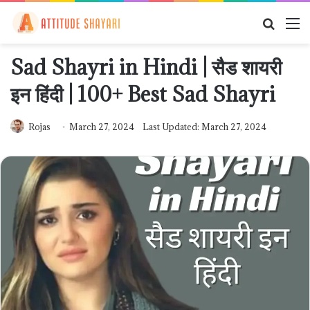
Searc
M
for
Sad Shayri in Hindi | सैड शायरी
इन हिंदी | 100+ Best Sad Shayri
Rojas
March 27, 2024
Last Updated: March 27, 2024