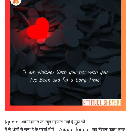
[quote] अपनी हालत का खुद एहसास नहीं है मुझ को
मैं ने औरों से सुना है के परेशां हूँ मैं [/quote] [quote] मुझे कितना डाटा करते