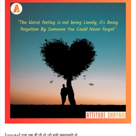
[quote] एक तुम ही तो थे जो मुझे समनझते थे,