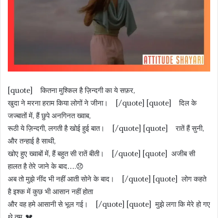
[quote] कितना मुश्किल है ज़िन्दगी का ये सफ़र,
खुदा ने मरना हराम किया लोगों ने जीना। [/quote] [quote] दिल के
जज्बातों में, हैं छुपे अनगिनत ख्वाब,
रूठी ये ज़िन्दगी, लगती है खोई हुई बात। [/quote] [quote] रातें हैं सुनी,
और तन्हाई है साथी,
खोए हुए ख्वाबों में, हैं बहुत सी रातें बीती। [/quote] [quote] अजीब सी
हालत है तेरे जाने के बाद….😞
अब तो मुझे नींद भी नहीं आती सोने के बाद। [/quote] [quote] लोग कहते
है इश्क में कुछ भी आसान नहीं होता
और वह हमे आसानी से भूल गई। [/quote] [quote] मुझे लगा कि मेरे हो गए
थे तुम..💔