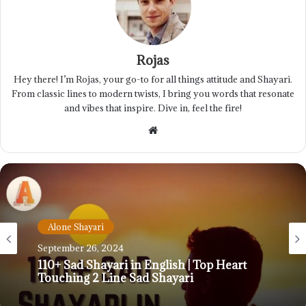
Rojas
Hey there! I’m Rojas, your go-to for all things attitude and Shayari.
From classic lines to modern twists, I bring you words that resonate
and vibes that inspire. Dive in, feel the fire!
Website
Bewafa Shayari
September 22, 2024
Best 150+ Dard Bhari Shayari | दर्द भरी शायरी |
Sad Shayari Status