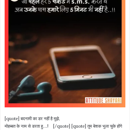
[quote] बदनामी का डर नहीं है मुझे,
मोहब्बत के नाम से डरता हु…! [/quote] [quote] तुम बेशक भुला चुके होंगे