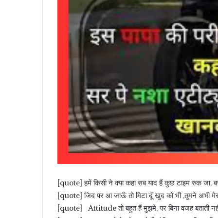
[quote] हमें किसी ने क्या कहा सब याद हैं कुछ टाइम रुक जा, 
[quote] जिद पर आ जाऊँ तो मिटा दूँ खुद को भी ,तुमने अभी मेर
[quote] Attitude तो बहुत हैं मुझमे, पर बिना वजह बताती न