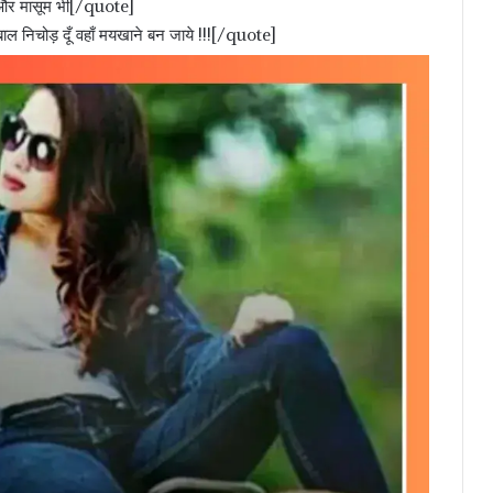
ी और मासूम भी[/quote]
बाल निचोड़ दूँ वहाँ मयखाने बन जाये !!![/quote]