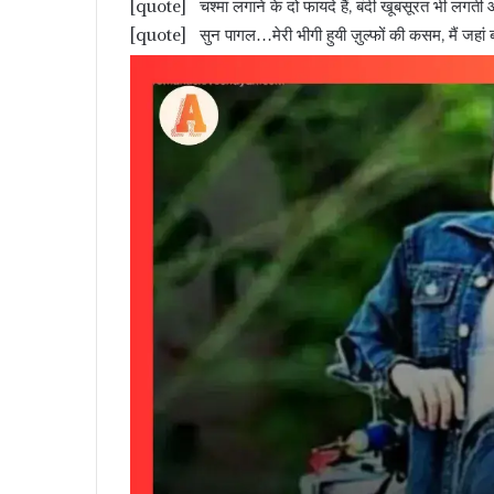
[quote] चश्मा लगाने के दो फायदे हैं, बंदी खूबसूरत भी लगत
[quote] सुन पागल…मेरी भीगी हुयी ज़ुल्फों की कसम, मैं जहां 