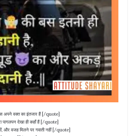
बस अपने वक्त का इंतजार हैं [/quote]
ा पागलपन देखा ही कहाँ हैं [/quote]
हीं, और वजह मिलने पर गवाती नहीं [/quote]