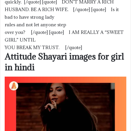
quickly. [/quote] [quote] DON’T MARRY A RICH
HUSBAND. BE A RICH WIFE. [/quote] [quote] Is it
bad to have strong lady
rules and not let anyone step
over you? [/quote] [quote] I AM REALLY A “SWEET
GIRL” UNTIL
YOU BREAK MY TRUST. [/quote]
Attitude Shayari images for girl
in hindi