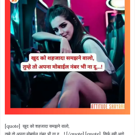
[quote] खुद को शहजादा समझने वालो,
तुम्हे तो अपना मोबाईल नंबर भी ना दू…! [/quote] [quote] सिर्फ वही आगे