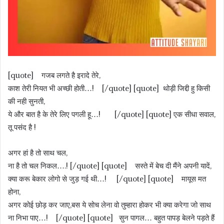
[quote] गजब लगते है इरादे तेरे,
काश तेरी नियत भी अच्छी होती…! [/quote] [quote] थोड़ी जिद्दी हु किसी
की नही सुनती,
ये और बात है के तेरे लिए पगली हू…! [/quote] [quote] एक सीधा सवाल,
तू पसंद है !
अगर हां है तो साथ चल,
ना है तो चल निकल….! [/quote] [quote] सस्ते में बेच दी मैंने अपनी यादें,
क्या करू बेकार लोगो से जुड़ गई थी…! [/quote] [quote] मायूस मत
होना,
अगर कोई छोड़ कर जाए,बस ये सोच लेना वो तुम्हारा होकर भी क्या करेगा जो साथ
ना निभा पाए…! [/quote] [quote] सुन पागल… बहुत पापड़ बेलने पड़ते हैं