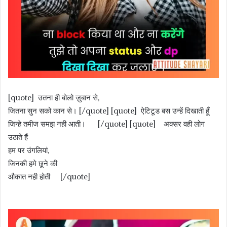
[quote] उतना ही बोलो ज़ुबान से,
जितना सुन सको कान से। [/quote] [quote] ऐटिटूड बस उन्हें दिखाती हूँ
जिन्हे तमीज समझ नही आती। [/quote] [quote] अक्सर वही लोग
उठाते हैं
हम पर उंगलियां,
जिनकी हमे छूने की
औकात नही होती [/quote]