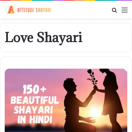
Searc
M
for
Love Shayari